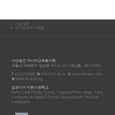
이용약관
개인정보처리방침
사단법인 아시아교육봉사회
서울시 서대문구 성산로 494-6, 205 (대신동). (우) 03765
T
02.567.0588
M
010.7223.4516
E
vesasia@naver.com
W
www.vesasia.org
캄보디아 이화스랑학교
Ewha Srang Primary School, TropeangThmor village, Srang
Commune, Kongpisey District, KampongSpeu Province,
CAMBODIA