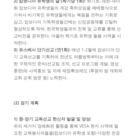
2) 캄보디아 유학생의 날 (학기당 1회):
학기초, 재한-재이
화 캄보디아 유학생들의 개강 축하모임을 예배형식으로
가져서 비기독인 유학생들에게는 복음을 전하는 기회로
삼고, 캄보디아 기독학생들간에는 신앙공동체를 긴밀히
형성하도록 하며, 한국학생들과의 친목 및 교류를 통해 선
교비전을 공유한다. 아울러 학기초 유학생 돌봄 사역을 시
작한다.
3) 유스베사 단기선교 (연1회):
매년 1-2월에 캄보디아 단
기 교육선교를 기획하여 전년도 여름방학부터는 이에 대
한 구체적인 준비(선교팀 조직, 선교 프로그램 계발, 영성
훈련)와 사역홍보 및 자체 재정확보에도 (후원의 밤 개최와
교회 순회 방문 등) 노력한다.
(2) 장기 계획
1) 중-장기 교육선교 헌신자 발굴 및 양성:
위의 세가지 정례화된 활동을 통해 VESA 현지 사역에 필
요한 교육봉사자들을(캄보디아 유학생 포함) 다양한 전공