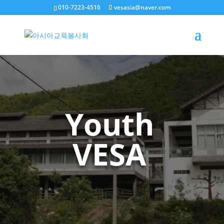
010-7223-4516
vesasia@naver.com
Youth
VESA