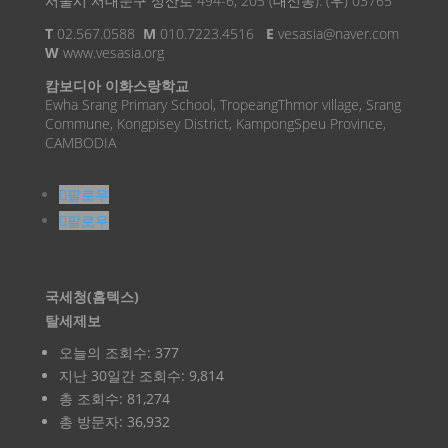
서울시 서대문구 성산로 494-6, 205 (대신동). (우) 03765
T
02.567.0588
M
010.7223.4516
E
vesasia@naver.com
W
www.vesasia.org
캄보디아 이화스랑학교
Ewha Srang Primary School, TropeangThmor village, Srang
Commune, Kongpisey District, KampongSpeu Province,
CAMBODIA
팔로우
팔로우
국세청(홈텍스)
탈세제보
오늘의 조회수:
377
지난 30일간 조회수:
9,814
총 조회수:
81,274
총 방문자:
36,932