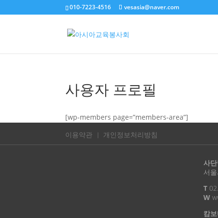
010-7223-4516
vesasia@naver.com
사용자 프로필
[wp-members page=”members-area”]
이용약관
개인정보처리방침
사단
서울시
T
02
W
ww
캄보