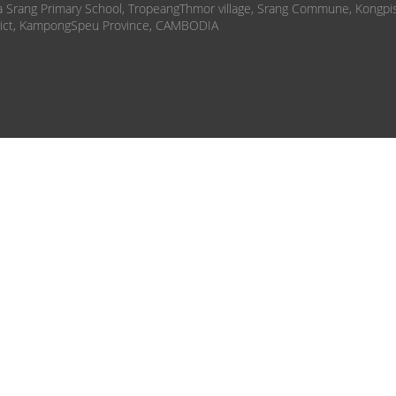
 Srang Primary School, TropeangThmor village, Srang Commune, Kongpi
rict, KampongSpeu Province, CAMBODIA