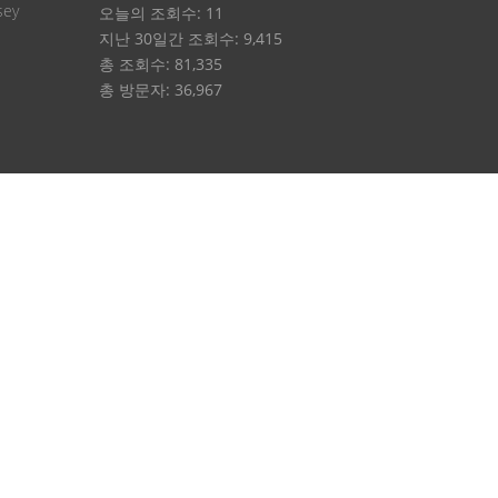
sey
오늘의 조회수:
11
지난 30일간 조회수:
9,415
총 조회수:
81,335
총 방문자:
36,967