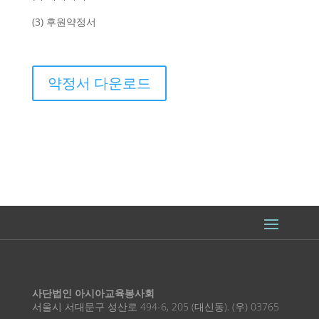
(3) 후원약정서
약정서 다운로드
사단법인 아시아교육봉사회
서울시 서대문구 성산로 494-6, 205 (대신동). (우) 03765