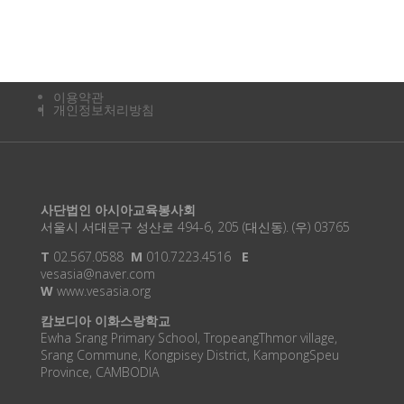
이용약관
개인정보처리방침
사단법인 아시아교육봉사회
서울시 서대문구 성산로 494-6, 205 (대신동). (우) 03765
T
02.567.0588
M
010.7223.4516
E
vesasia@naver.com
W
www.vesasia.org
캄보디아 이화스랑학교
Ewha Srang Primary School, TropeangThmor village,
Srang Commune, Kongpisey District, KampongSpeu
Province, CAMBODIA