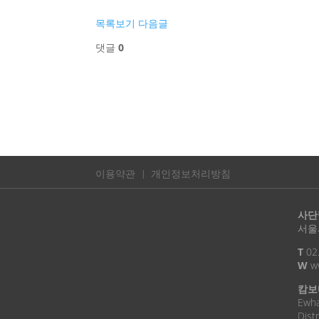
목록보기
다음글
댓글
0
이용약관
개인정보처리방침
사단
서울시
T
02
W
ww
캄보
Ewha
Dist