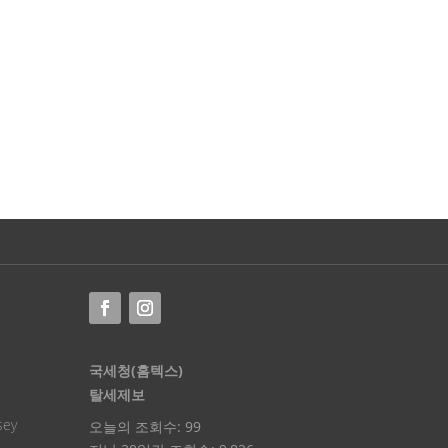
국세청(홈텍스)
탈세제보
sey
오늘의 조회수:
99