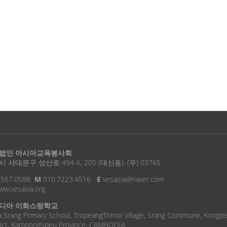
법인 아시아교육봉사회
 서대문구 성산로 494-6, 205 (대신동). (우) 03765
.567.0588
M
010.7223.4516
E
vesasia@naver.com
w.vesasia.org
디아 이화스랑학교
 Srang Primary School, TropeangThmor village, Srang Commune, Kongpi
rict, KampongSpeu Province, CAMBODIA