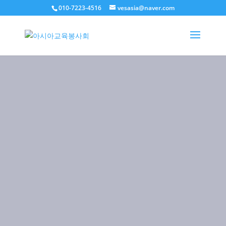
010-7223-4516
vesasia@naver.com
VESA
Volunteers for Educational
Services In Asia
후원약정서식 다운로드