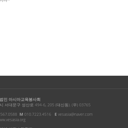
법인 아시아교육봉사회
 서대문구 성산로 494-6, 205 (대신동). (우) 03765
.567.0588
M
010.7223.4516
E
vesasia@naver.com
w.vesasia.org