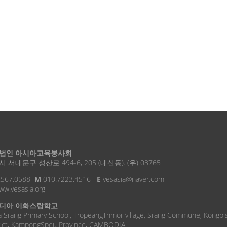
법인 아시아교육봉사회
 서대문구 성산로 494-6, 205 (대신동). (우) 03765
.567.0588
M
010.7223.4516
E
vesasia@naver.com
w.vesasia.org
디아 이화스랑학교
 Srang Primary School, TropeangThmor village, Srang Commune, Kongpi
rict, KampongSpeu Province, CAMBODIA