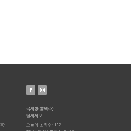
국세청(홈텍스)
탈세제보
sey
오늘의 조회수:
132