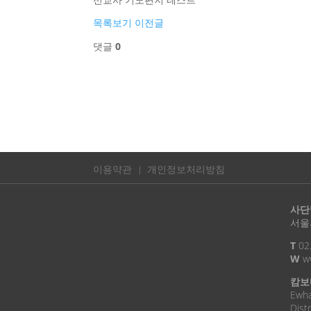
목록보기
이전글
댓글
0
이용약관
개인정보처리방침
사단
서울시
T
02
W
ww
캄보
Ewha
Dist