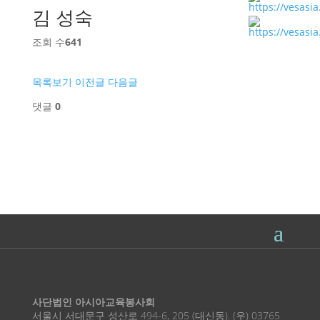
김 성숙
조회 수
641
목록보기
이전글
다음글
댓글
0
사단법인 아시아교육봉사회
서울시 서대문구 성산로 494-6, 205 (대신동). (우) 03765