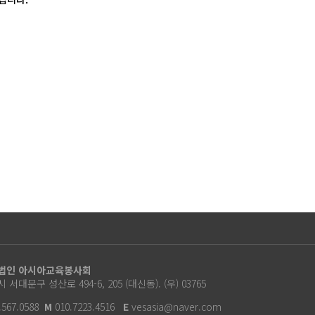
법인 아시아교육봉사회
 서대문구 성산로 494-6, 205 (대신동). (우) 03765
.567.0588
M
010.7223.4516
E
vesasia@naver.com