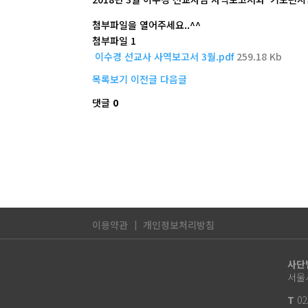
첨부파일을 열어주세요..^^
첨부파일 1
이수경 선교사 사역보고서 3월.pdf
259.18 Kb
목록보기
이전글
다음글
댓글
0
이용약관
개인정보처리방침
사단
서울시
T
02