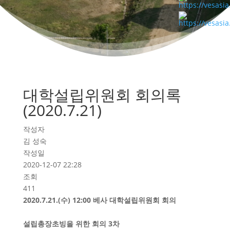
대학설립위원회 회의록
(2020.7.21)
작성자
김 성숙
작성일
2020-12-07 22:28
조회
411
2020.7.21.(
수
) 12:00
베사 대학설립위원회 회의
설립총장초빙을 위한 회의
3
차