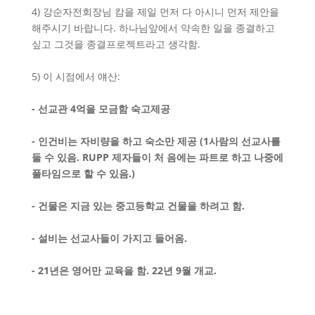
4) 강순자전회장님 캄을 제일 먼저 다 아시니 먼저 제안을
해주시기 바랍니다. 하나님앞에서 약속한 일을 종결하고
싶고 그것을 종결프로젝트라고 생각함.
5) 이 시점에서 얘산:
-
선교관
4
억을 모금함 숙고제공
-
인건비는 자비량을 하고 숙소만 제공
(1
사람의 선교사를
둘 수 있음
. RUPP
제자들이 처 음에는 파트로 하고 나중에
풀타임으로 할 수 있음
.)
-
건물은 지금 있는 중고등학교 건물을 하려고 함
.
-
설비는 선교사들이 가지고 들어옴
.
- 21
년은 영어만 교육을 함
. 22
년
9
월 개교
.