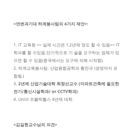
<
연변과기대 하계봉사팀의
4
가지 제안
>:
IT 교육원 => 실제 시간은 1,2년제 정도 할 수 있음=> IT
학과를 할 수있음.단기적으로 기 술을 요구하는 업체가 있
으면 할 수 있음(중국에서는 요구에 의해 시작함).
하계교육봉사팀: 산업융합공학과 황찬규 (경영까지 포
함됨,)
2
년제 산업기술대학 최창선교수
(
아파트건축에 필요한
전기
/
통신시설학과
/ or CCTV
학과
)
Unist 프블릭헬스 4년제 대학.
<
김길현교수님의 의견
>