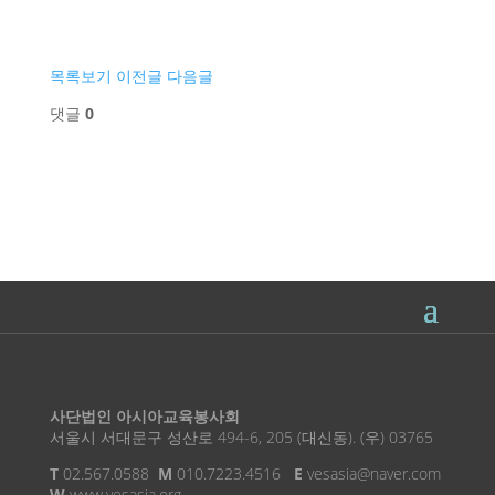
목록보기
이전글
다음글
댓글
0
사단법인 아시아교육봉사회
서울시 서대문구 성산로 494-6, 205 (대신동). (우) 03765
T
02.567.0588
M
010.7223.4516
E
vesasia@naver.com
W
www.vesasia.org