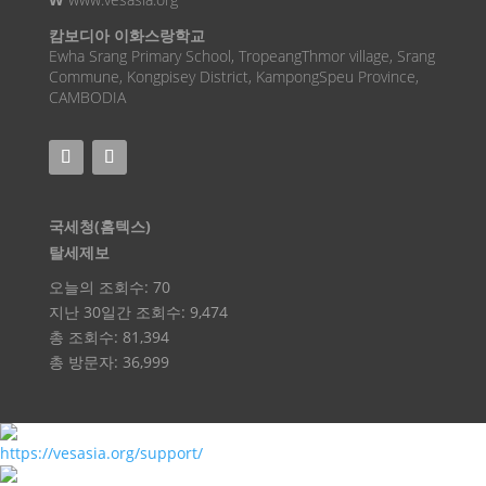
캄보디아 이화스랑학교
Ewha Srang Primary School, TropeangThmor village, Srang
Commune, Kongpisey District, KampongSpeu Province,
CAMBODIA
국세청(홈텍스)
탈세제보
오늘의 조회수:
70
지난 30일간 조회수:
9,474
총 조회수:
81,394
총 방문자:
36,999