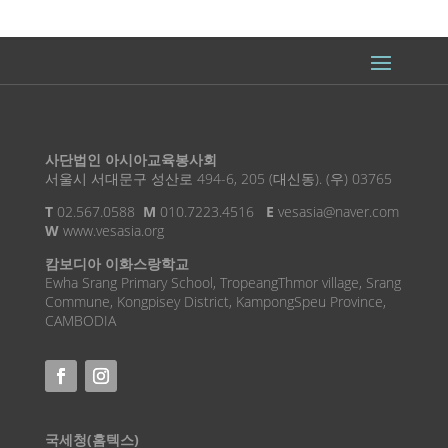
사단법인 아시아교육봉사회
서울시 서대문구 성산로 494-6, 205 (대신동). (우) 03765
T
02.567.0588
M
010.7223.4516
E
vesasia@naver.com
W
www.vesasia.org
캄보디아 이화스랑학교
Ewha Srang Primary School, TropeangThmor village, Srang
Commune, Kongpisey District, KampongSpeu Province,
CAMBODIA
국세청(홈텍스)