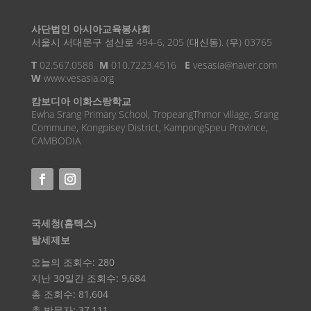
사단법인 아시아교육봉사회
서울시 서대문구 성산로 494-6, 205 (대신동). (우) 03765
T
02.567.0588
M
010.7223.4516
E
vesasia@naver.com
W
www.vesasia.org
캄보디아 이화스랑학교
Ewha Srang Primary School, TropeangThmor village, Srang
Commune, Kongpisey District, KampongSpeu Province,
CAMBODIA
국세청(홈텍스)
탈세제보
오늘의 조회수:
280
지난 30일간 조회수:
9,684
총 조회수:
81,604
총 방문자:
37,111